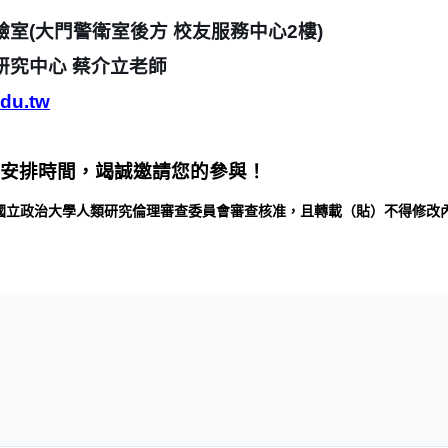
驗室
(
大門警衛室後方 校友服務中心
2
樓
)
研究中心 蔡介立老師
du.tw
安排時間，竭誠邀請您的參與！
研究倫理審查委員會審查核准，且轉載（貼）不得修改內