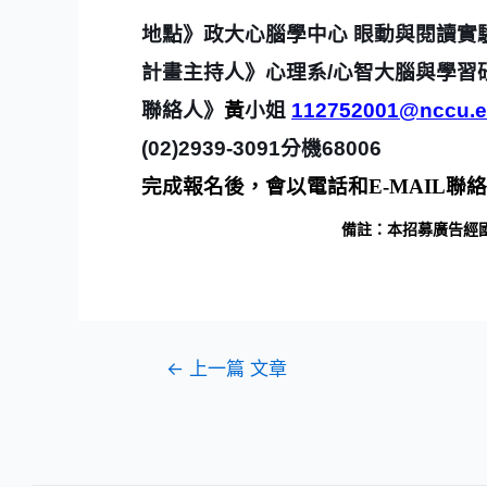
地點》政大心腦學中心 眼動與閱讀實
計畫主持人》心理系
/
心智大腦與學習
聯絡人》
黃
小姐
112752001@nccu.e
(02)2939-3091
分機
68006
完成報名後，會以電話和
E-MAIL
聯絡
備註：本招募廣告經國立政治大學人類
←
上一篇 文章